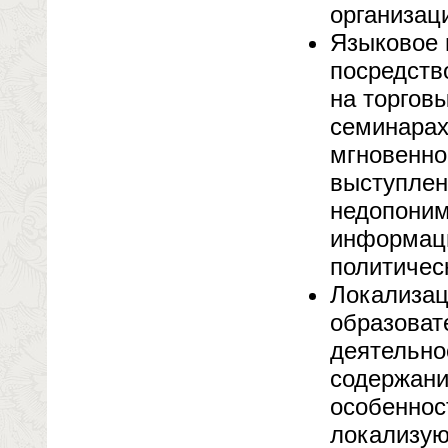
организац
Языковое 
посредств
на торгов
семинарах
мгновенно
выступлен
недопоним
информаци
политичес
Локализац
образоват
деятельно
содержани
особеннос
локализую