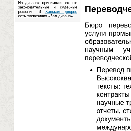
На диванах принимали важные
Переводче
законодательные и судебные
решения. В
Ханском дворце
есть экспозиция «Зал дивана».
Бюро перево
услуги промы
образователь
научным у
переводческой
Перевод п
Высококв
тексты: т
контракты
научные т
отчеты, с
документы 
междунаро