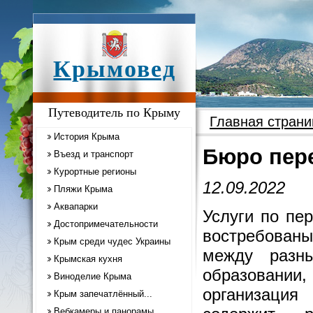
Крымовед
Путеводитель по Крыму
Главная страни
История Крыма
Бюро пер
Въезд и транспорт
Курортные регионы
12.09.2022
Пляжи Крыма
Аквапарки
Услуги по пе
Достопримечательности
востребованы
Крым среди чудес Украины
между разны
Крымская кухня
образовани
Виноделие Крыма
организац
Крым запечатлённый...
Вебкамеры и панорамы