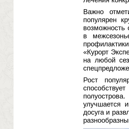
Важно отмет
популярен кр
возможность 
в межсезонь
профилактик
«Курорт Эксп
на любой сез
спецпредложе
Рост популя
способству
полуострова
улучшается и
досуга и разв
разнообразны