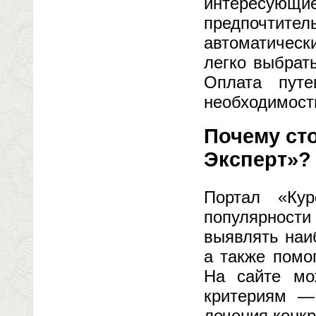
интересующи
предпочти
автоматическ
легко выбрат
Оплата путе
необходимост
Почему ст
Эксперт»?
Портал «Кур
популярност
выявлять наи
а также помо
На сайте мо
критериям —
лечения конк