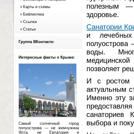
полезным — 
Карты и схемы
здоровье.
Библиотека
Ссылки
Санатории К
Статьи
и лечебных
Группа ВКонтакте:
полуострова 
воды. Мног
Интересные факты о Крыме:
медицинской
позволяет ре
И с ростом 
актуальным с
Именно эту з
предоставля
санаториев 
выбора и поку
Самый солнечный город
полуострова — не жемчужина
Ялта, не Евпатория и