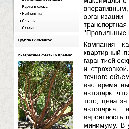
максимальн
Карты и схемы
оперативным,
Библиотека
организации
Ссылки
транспортн
Статьи
"Правильные 
Группа ВКонтакте:
Компания ка
квартирный п
Интересные факты о Крыме:
гарантией со
и страховкой
точного объё
вас время вы
автопарк, чт
того, цена з
автопарка 
вероятность п
минимуму. В 