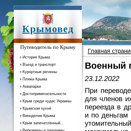
Крымовед
Путеводитель по Крыму
Главная страни
История Крыма
Военный 
Въезд и транспорт
Курортные регионы
23.12.2022
Пляжи Крыма
Аквапарки
При переводе
Достопримечательности
для членов и
Крым среди чудес Украины
переезда в др
Крымская кухня
и по деньгам
Виноделие Крыма
утомительны
Крым запечатлённый...
Вебкамеры и панорамы