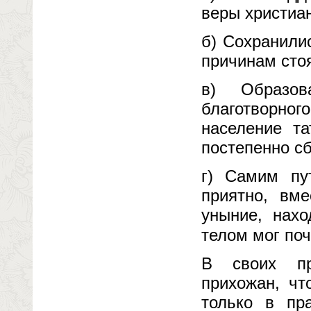
веры христиан
б) Сохранили
причинам сто
в) Образов
благотворно
население та
постепенно с
г) Самим пу
приятно, вме
уныние, нах
телом мог поч
В своих пр
прихожан, чт
только в пр