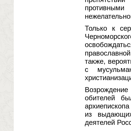
противными
нежелательног
Только к сер
Черноморско
освобождат
православной
также, вероят
с мусульма
христианизац
Возрождение
обителей бы
архиепископа
из выдающих
деятелей Рос