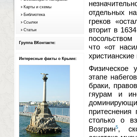
незначительн
Карты и схемы
отдельных на
Библиотека
греков «оста
Ссылки
вторит в 163
Статьи
посольством 
Группа ВКонтакте:
что «от наси
христианские
Интересные факты о Крыме:
Физическое 
этапе набего
браки, право
гяурам и ин
доминирующ
притеснения 
столько о вз
5
Возгрин
, ск