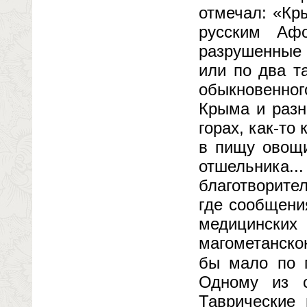
отмечал: «Кр
русским Аф
разрушенные 
или по два т
обыкновенно
Крыма и разн
горах, как-то
в пищу овощи
отшельника.
благотворите
где сообщени
медицинских 
магометанско
бы мало по 
Одному из с
Таврические