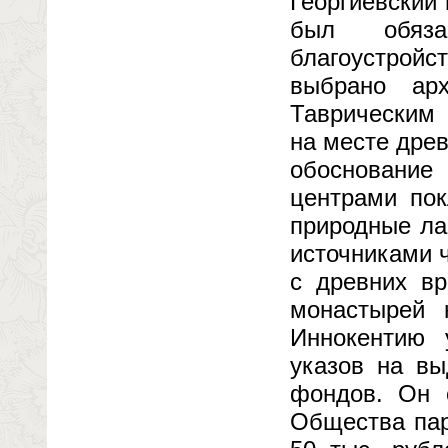
Георгиевский
был обяза
благоустройс
выбрано ар
Таврическим 
на месте дре
обосновани
центрами пок
природные ла
источниками 
с древних в
монастырей 
Иннокентию 
указов на вы
фондов. Он 
Общества пар