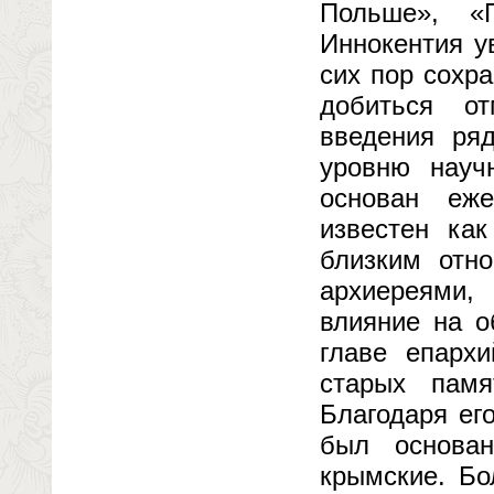
Польше», «
Иннокентия у
сих пор сохр
добиться о
введения ря
уровню науч
основан еже
известен как
близким отн
архиереями,
влияние на о
главе епарх
старых памя
Благодаря ег
был основа
крымские. Бо