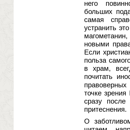
него повинн
больших пода
самая спра
устранить это
магометанин, 
новыми права
Если христиа
польза самог
в храм, все
почитать ино
правоверных
точке зрения
сразу после
притеснения.
О заботливо
читаем, нап