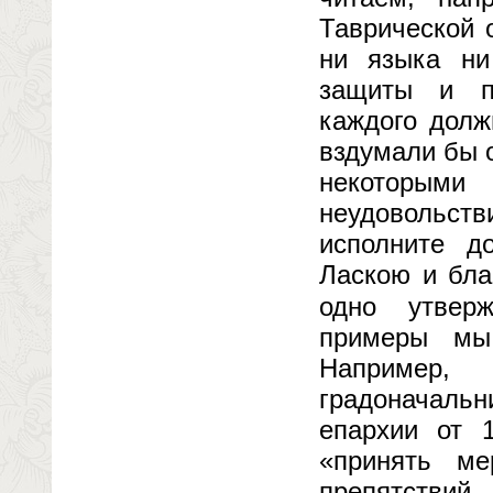
Таврической 
ни языка ни
защиты и по
каждого долж
вздумали бы 
некоторым
неудовольст
исполните д
Ласкою и бла
одно утвер
примеры мы
Например,
градоначаль
епархии от 
«принять м
препятствий