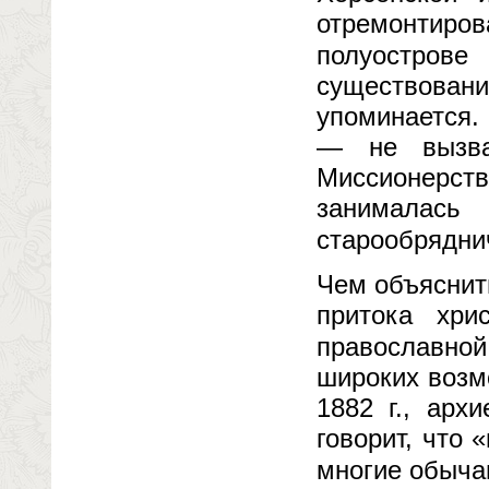
отремонтир
полуострове
существова
упоминается.
— не вызвал
Миссионерств
занималась
старообрядни
Чем объяснит
притока хри
православной
широких возм
1882 г., арх
говорит, что 
многие обыча