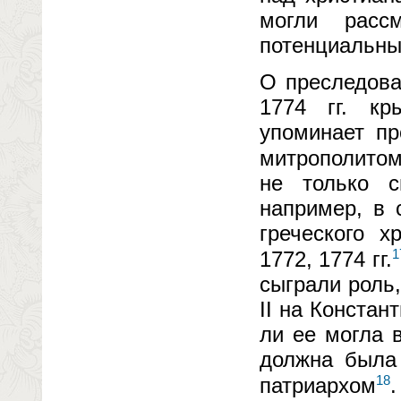
могли расс
потенциальны
О преследова
1774 гг. кр
упоминает пр
митрополито
не только с
например, в 
греческого х
1
1772, 1774 гг.
сыграли роль
II на Констан
ли ее могла 
должна была 
18
патриархом