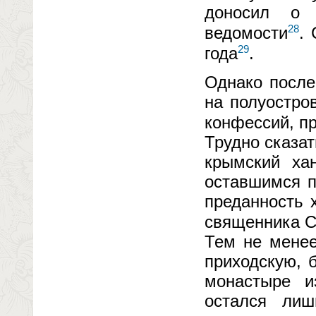
доносил о 
28
ведомости
.
29
года
.
Однако после
на полуостро
конфессий, п
Трудно сказа
крымский ха
оставшимся п
преданность х
священника С
Тем не менее
приходскую, 
монастыре и
остался лиш