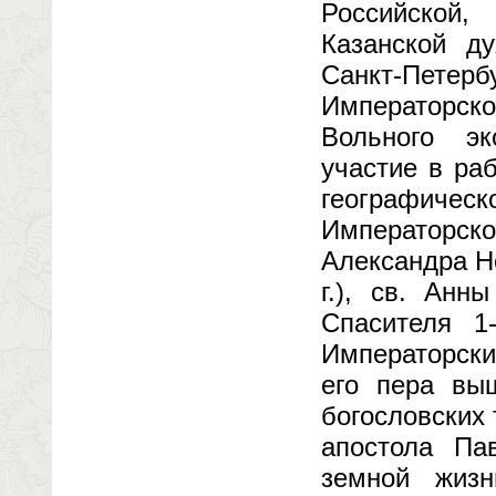
Российской, 
Казанской ду
Санкт-Петерб
Императорско
Вольного эк
участие в ра
географиче
Императорско
Александра Не
г.), св. Анн
Спасителя 1
Императорским
его пера вы
богословских
апостола Па
земной жизн