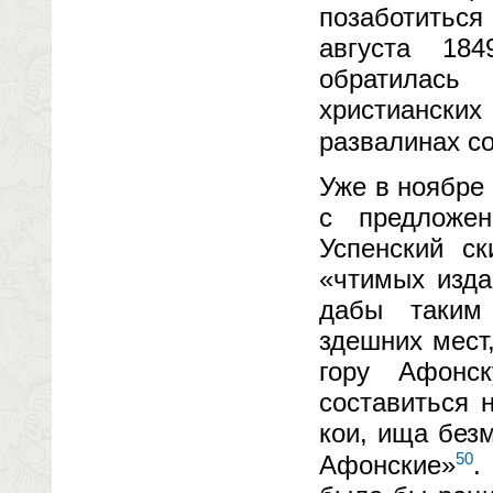
позаботиться
августа 18
обратилась
христианских
развалинах с
Уже в ноябре
с предложен
Успенский с
«чтимых изда
дабы таким 
здешних мест
гору Афонс
составиться 
кои, ища без
50
Афонские»
.