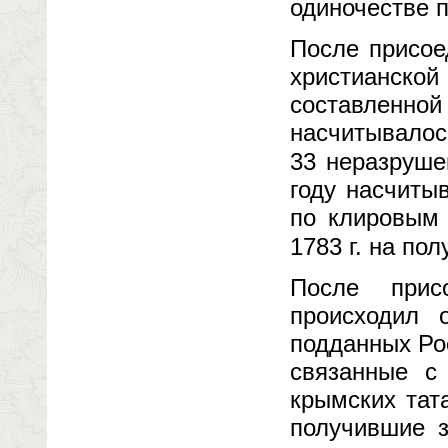
одиночестве 
После присое
христианск
составленно
насчитывалос
33 неразруш
году насчиты
по клировым 
1783 г. на по
После прис
происходил 
подданных Ро
связанные с
крымских тат
получившие з