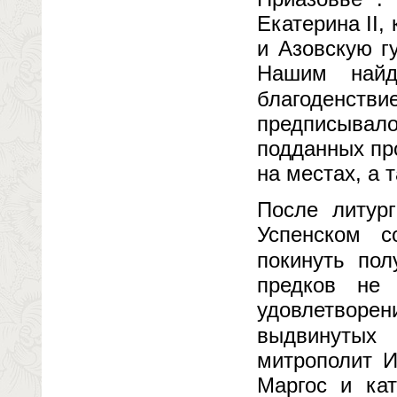
Екатерина II,
и Азовскую г
Нашим найд
благоденстви
предписывал
подданных пр
на местах, а 
После литур
Успенском с
покинуть пол
предков не 
удовлетвор
выдвинутых
митрополит И
Маргос и кат