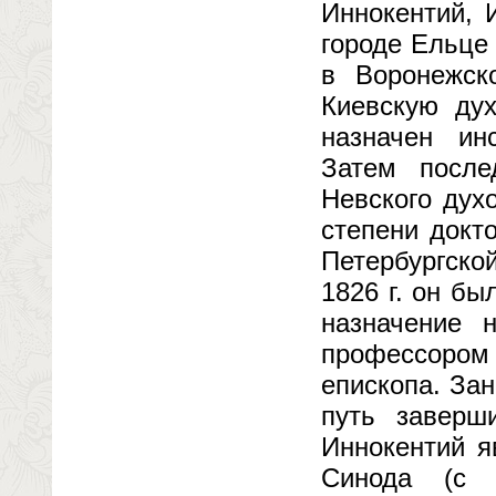
Иннокентий, 
городе Ельце
в Воронежск
Киевскую ду
назначен ин
Затем после
Невского дух
степени докт
Петербургской
1826 г. он бы
назначение 
профессором
епископа. За
путь заверш
Иннокентий я
Синода (с 