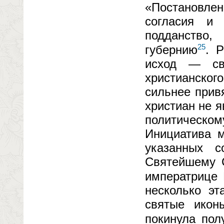
«Постановлен
согласия и
подданство,
25
губернию
. 
исход — св
христианског
сильнее прив
христиан не 
политическ
Инициатива м
указанных 
Святейшему С
императрице 
несколько эт
святые икон
покинула пол