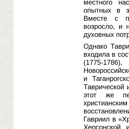
местного на
опытных в з
Вместе с п
возросло, и 
духовных пот
Однако Таври
входила в со
(1775-1786),
Новороссийск
и Таганрогск
Таврической и
этот же пе
христианс
восстановлен
Гавриил в «Х
Херсонской 