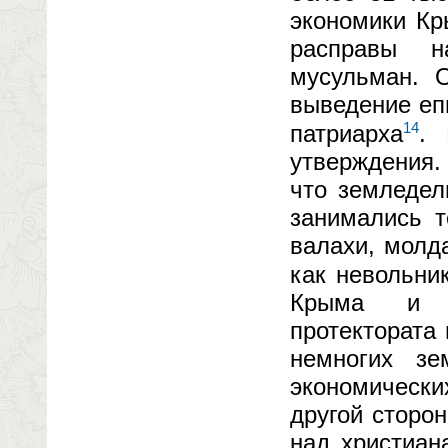
экономики Кр
расправы н
мусульман. О
выведение еп
14
патриарха
. 
утверждения.
что земледел
занимались т
валахи, молда
как невольни
Крыма и п
протектората 
немногих зе
экономически
другой сторо
над христиан