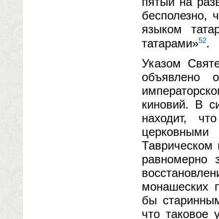
пятый на раз
бесполезно, 
языком тата
52
татарами»
.
Указом Свят
объявлено 
императорско
киновий. В с
находит, чт
церковными
Таврическом 
равномерно 
восстановле
монашеских п
бы старинным
что таковое 