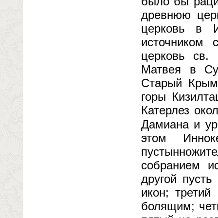
было бы раци
древнюю церк
церковь в 
источником 
церковь св.
Матвея в Суд
Старый Крым;
горы Кизилта
Катерлез око
Дамиана и ур
этом Инно
пустынножит
собранием ис
другой пусть
икон; третий
болящим; чет