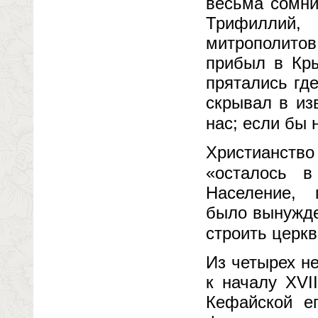
весьма сомни
Трифиллий,
митрополитов 
прибыл в Кры
прятались гд
скрывал в из
нас; если бы 
Христианство 
«осталось 
Население, 
было вынужде
строить церкв
Из четырех н
к началу XVI
Кефайской е