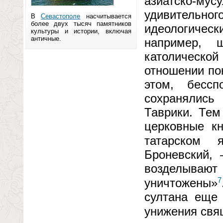
азиатско-м
удивительног
В
Севастополе
насчитывается
более двух тысяч памятников
идеологическ
культуры и истории, включая
античные.
например, 
католической
отношении по
этом, бесс
сохранялись
Таврики. Тем
церковные кн
татарском я
Броневский,
возделывают 
7
уничтожены»
султана еще
унижения свя