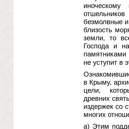
иноческому
отшельнико
безмолвные и
близость мор
земли, то в
Господа и н
памятниками 
не уступит в 
Ознакомившис
в Крыму, архи
цели, котор
древних свят
издержек со 
многих отнош
а) Этим подд