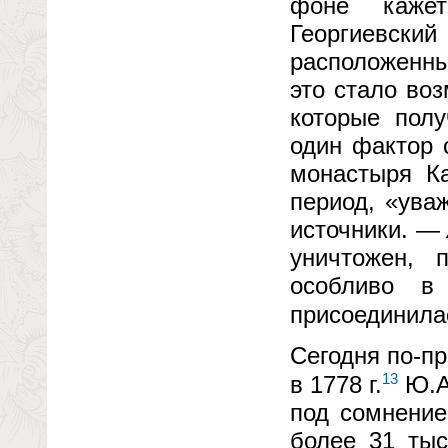
фоне кажет
Георгиевск
расположенны
это стало во
которые пол
один фактор 
монастыря К
период, «ува
источники. —
уничтожен,
особливо в
присоединила
Сегодня по-пр
13
в 1778 г.
Ю.А.
под сомнение
более 31 ты