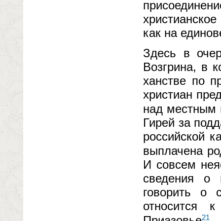
присоединени
христианское
как на единов
Здесь в очер
Возгрина, в 
ханстве по п
христиан пред
над местным 
Гирей за под
российской к
выплачена ро
И совсем нея
сведения о 
говорить о 
относится 
21
Приазовье
.