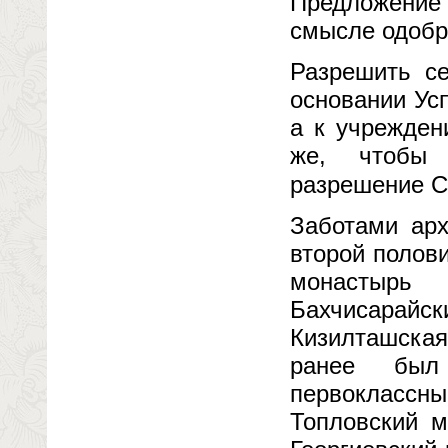
Предложение 
смысле одобр
Разрешить се
основании Усп
а к учрежден
же, чтобы 
разрешение С
Заботами арх
второй полов
монастырь
Бахчисарай
Кизилташска
ранее был 
первоклассны
Топловский м