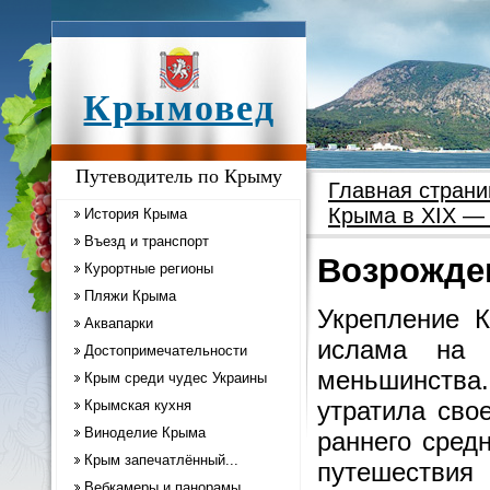
Крымовед
Путеводитель по Крыму
Главная страни
Крыма в XIX — 
История Крыма
Въезд и транспорт
Возрожде
Курортные регионы
Пляжи Крыма
Укрепление К
Аквапарки
ислама на 
Достопримечательности
меньшинств
Крым среди чудес Украины
утратила сво
Крымская кухня
Виноделие Крыма
раннего сред
Крым запечатлённый...
путешестви
Вебкамеры и панорамы