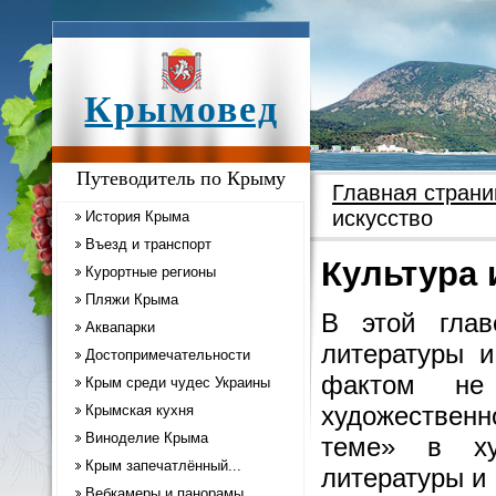
Крымовед
Путеводитель по Крыму
Главная страни
искусство
История Крыма
Въезд и транспорт
Культура 
Курортные регионы
Пляжи Крыма
В этой гла
Аквапарки
литературы и
Достопримечательности
фактом не
Крым среди чудес Украины
художественн
Крымская кухня
Виноделие Крыма
теме» в ху
Крым запечатлённый...
литературы и 
Вебкамеры и панорамы