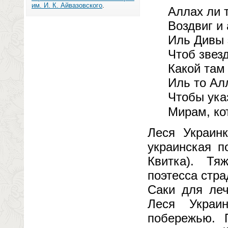
им. И. К. Айвазовского
.
Аллах ли 
Воздвиг и 
Иль Дивы 
Чтоб звез
Какой там
Иль то Алл
Чтобы ука
Мирам, ко
Леся Украин
украинская п
Квитка). Тя
поэтесса стра
Саки для леч
Леся Украи
побережью. 