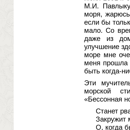
М.И. Павлыку
моря, жарюсь
если бы тольк
мало. Со вре
даже из до
улучшение зд
море мне оче
меня прошла 
быть когда-ни
Эти мучител
морской сти
«Бессонная н
Станет рв
Закружит 
О, когда 