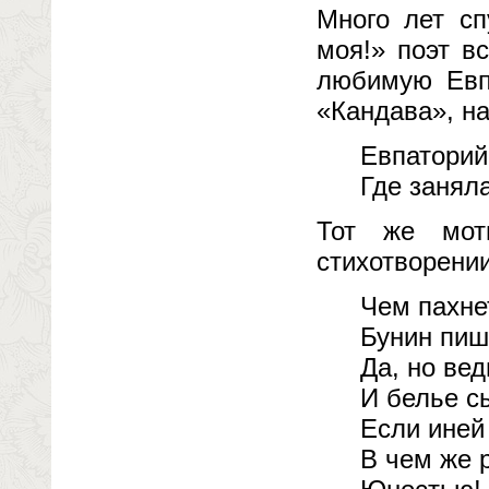
Много лет сп
моя!» поэт в
любимую Евп
«Кандава», на
Евпаторий
Где занял
Тот же мот
стихотворении
Чем пахне
Бунин пише
Да, но ве
И белье с
Если иней 
В чем же 