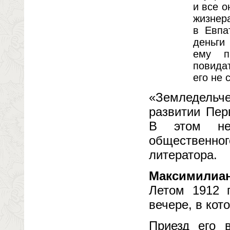
и все о
жизнер
в Евпа
деньги
ему п
повидат
его не 
«Земледельч
развитии Пер
В этом нес
общественног
литератора.
Максимилиа
Летом 1912 г
вечере, в кот
Приезд его 