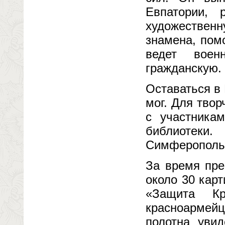
Евпатории, 
художествен
знамена, пом
ведет воен
гражданскую.
Оставаться в
мог. Для тво
с участника
библиотеки
Симферополь,
За время пре
около 30 карт
«Защита Кр
красноармейц
полотна уви