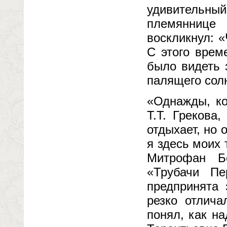
удивительн
племяннице 
воскликнул: «
С этого врем
было видеть 
палящего сол
«Однажды, ко
Т.Т. Грекова
отдыхает, но 
я здесь моих 
Митрофан Б
«Трубачи П
предпринята 
резко отлича
понял, как н