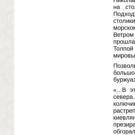
Никола
на ст
Подход
столики
морско
Ветром
прошла
Толпой
мировы
Позвол
больш
буржуаз
«...В 
севера
колючи
растре
киевл
презир
обгор