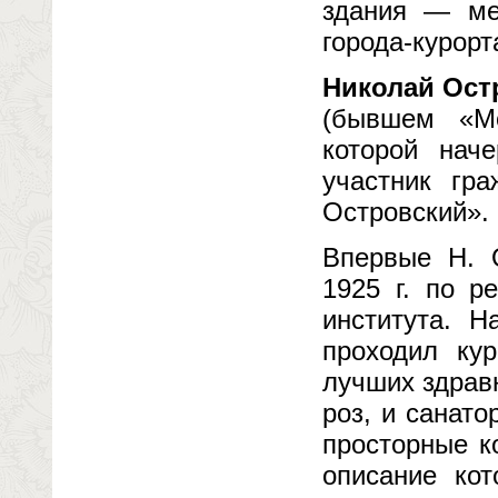
здания — ме
города-курорт
Николай Ост
(бывшем «Мо
которой наче
участник гр
Островский».
Впервые Н. О
1925 г. по р
института. 
проходил ку
лучших здрав
роз, и санато
просторные к
описание ко