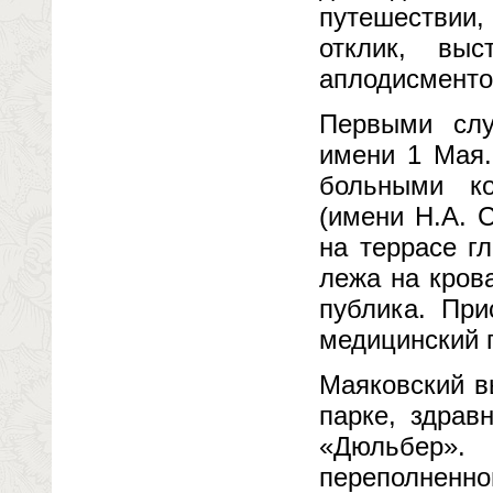
путешествии
отклик, выс
аплодисменто
Первыми слу
имени 1 Мая.
больными ко
(имени Н.А. 
на террасе гл
лежа на кров
публика. При
медицинский 
Маяковский в
парке, здрав
«Дюльбер».
переполненно