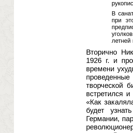
рукопи
В сана
при эт
предпи
уголко
летней
Вторично Ни
1926 г. и пр
времени ухуд
проведенные
творческой б
встретился и
«Как закалял
будет узнат
Германии, па
революционе