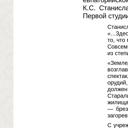
К.С. Станисл
Первой студии
Станис
«...Зде
то, что
Совсем 
из степ
«Земле
возгла
спекта
орудий
должен
Старал
жилища
— брез
загоре
С учре