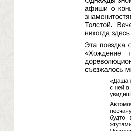
Однажды зной
афиши о конц
знаменитостя
Толстой. Веч
никогда здесь
Эта поездка 
«Хождение 
дореволюцион
съезжалось м
«Даша 
с ней 
увидиш
Автомо
песчан
будто 
жгутами