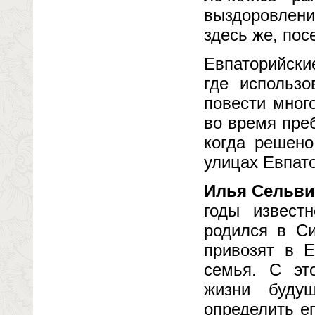
выздоровлени
здесь же, пос
Евпаторийски
где использо
повести мног
во время преб
когда решено
улицах Евпат
Илья Сельви
годы извест
родился в Си
привозят в Е
семья. С эт
жизни будущ
определить е