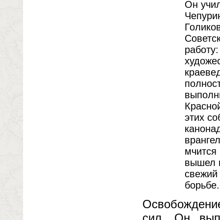
Он учил
Чепурин
Голиков
Советс
работу:
художе
краеве
полнос
выполни
Красно
этих со
канонад
вранге
мчится 
вышел н
свежий 
борьбе.
Освобождение
сил. Он вып