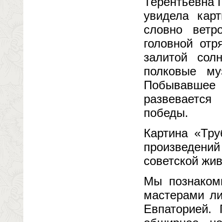
Терентьевна Г
увидела кар
словно ветр
головной отр
залитой сол
полковые м
Побывавшее 
развевается
победы.
Картина «Тр
произведений 
советской жив
Мы познакоми
мастерами ли
Евпаторией.