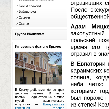
отразивших с
Карты и схемы
После экскур
Библиотека
общественной
Ссылки
Статьи
Адам Мицке
захолустный
Группа ВКонтакте:
польский поэ
время его п
Интересные факты о Крыме:
отразил в зн
В Евпатории 
караимских к
солнца, когд
неба четко 
которыми гор
В Крыму действует более трех
десятков музеев. В числе
был поражен 
прочих — единственный в мире
музей маринистского
из степей Коз
искусства —
Феодосийская
картинная галерея