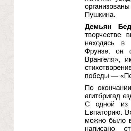
организован
Пушкина.
Демьян Бе
творчестве в
находясь в
Фрунзе, он 
Врангеля», 
стихотворен
победы — «Пе
По окончани
агитбригад е
С одной из 
Евпаторию. Вс
можно было в
написано с