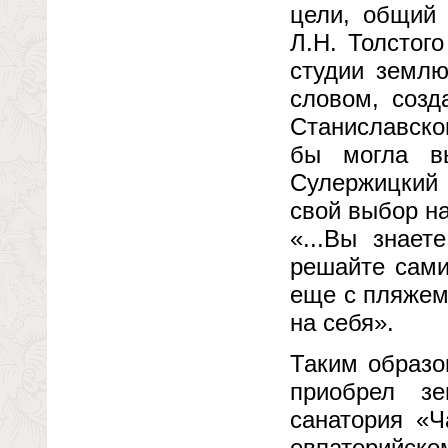
цели, общий 
Л.Н. Толстог
студии землю
словом, созд
Станиславско
бы могла в
Сулержицкий 
свой выбор на
«...Вы знае
решайте сами.
еще с пляжем
на себя».
Таким образо
приобрел з
санатория «Ч
евпаторийском