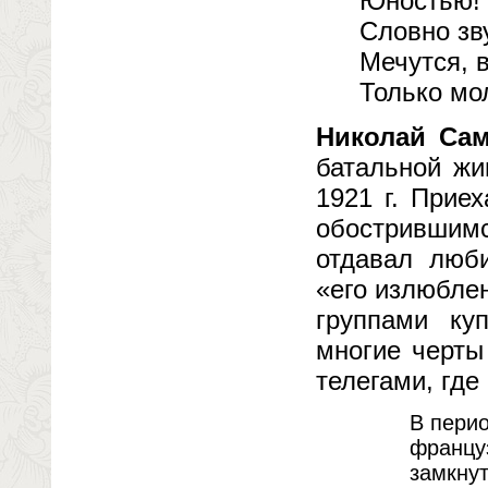
Юностью! 
Словно зв
Мечутся, 
Только мо
Николай Са
батальной жи
1921 г. Прие
обостривши
отдавал люб
«его излюбле
группами ку
многие черты
телегами, где
В пери
францу
замкну