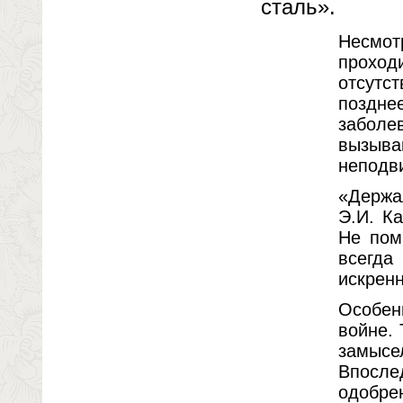
сталь».
Несмот
проход
отсутст
позднее
заболе
вызыва
неподв
«Держа
Э.И. К
Не пом
всегда
искрен
Особен
войне.
замысе
Впосле
одобр