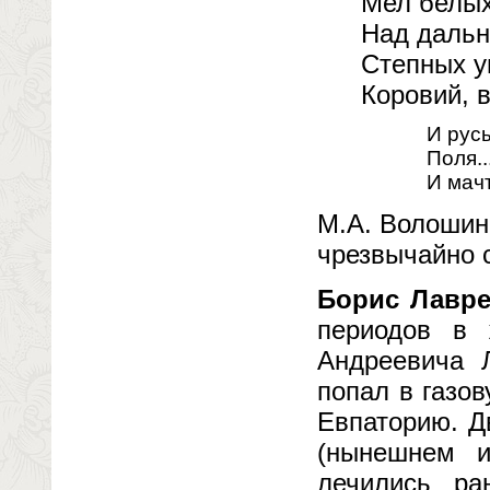
Мел белых
Над дальн
Степных у
Коровий, 
И рус
Поля..
И мач
М.А. Волошин
чрезвычайно 
Борис Лавр
периодов в 
Андреевича Л
попал в газо
Евпаторию. Д
(нынешнем и
лечились ра