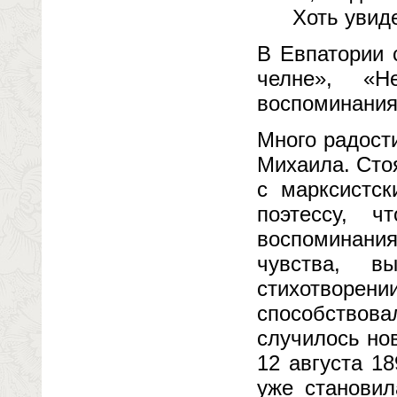
Хоть увид
В Евпатории 
челне», «Н
воспоминания
Много радост
Михаила. Сто
с марксистс
поэтессу, 
воспоминания
чувства, в
стихотворен
способствова
случилось но
12 августа 1
уже становил