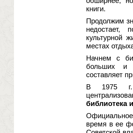
обширнее, но
книги.
Продолжим зн
недостает, 
культурной ж
местах отдых
Начнем с би
больших и 
составляет п
В 1975 г.
централизова
библиотека 
Официальное 
время в ее ф
Советской вла