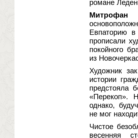
романе Ледене
Митрофан 
основополож
Евпаторию в 
прописали ху
покойного бр
из Новочеркас
Художник за
истории граж
предстояла 
«Перекоп». 
однако, буду
не мог находи
Чистое безоб
весенняя с